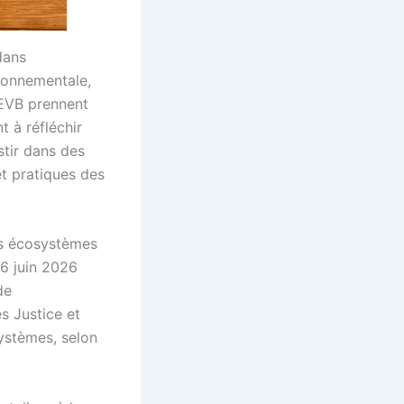
dans
ronnementale,
CEVB prennent
t à réfléchir
estir dans des
t pratiques des
es écosystèmes
06 juin 2026
de
s Justice et
ystèmes, selon