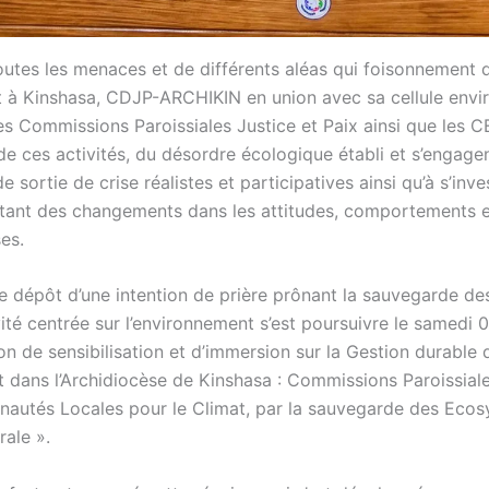
outes les menaces et de différents aléas qui foisonnement 
t à Kinshasa, CDJP-ARCHIKIN en union avec sa cellule envi
s Commissions Paroissiales Justice et Paix ainsi que les 
de ces activités, du désordre écologique établi et s’engagen
e sortie de crise réalistes et participatives ainsi qu’à s’inv
rtant des changements dans les attitudes, comportements e
ses.
e dépôt d’une intention de prière prônant la sauvegarde d
tivité centrée sur l’environnement s’est poursuivre le samedi 
on de sensibilisation et d’immersion sur la Gestion durable 
 dans l’Archidiocèse de Kinshasa : Commissions Paroissiale
autés Locales pour le Climat, par la sauvegarde des Ecos
rale ».