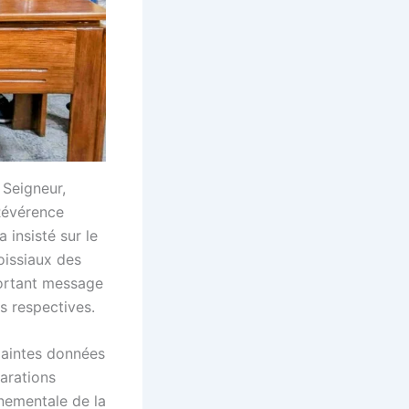
 Seigneur,
 Révérence
 insisté sur le
oissiaux des
portant message
s respectives.
maintes données
larations
nnementale de la