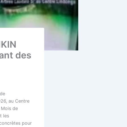
IKIN
tant des
 de
026, au Centre
u Mois de
t les
 concrètes pour